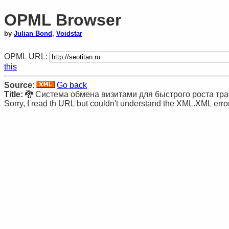
OPML Browser
by
Julian Bond
,
Voidstar
OPML URL:
this
Source
:
Go back
Title:
🐉 Система обмена визитами для быстрого роста тр
Sorry, I read th URL but couldn't understand the XML.XML error: